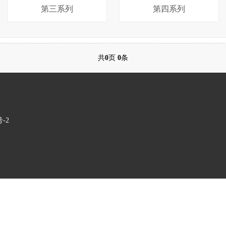
第三系列
第四系列
共
0
页
0
条
号-2