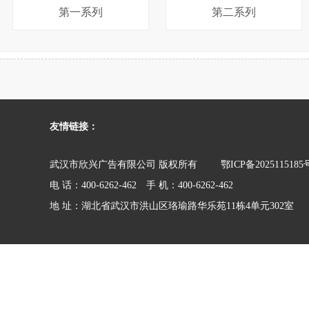
第一系列
第二系列
友情链接：
武汉市欣兴广告有限公司 版权所有
鄂ICP备2025115185
电 话：400-6262-462 手 机：400-6262-462
地 址：湖北省武汉市洪山区珞瑜路华乐苑11栋4单元302室